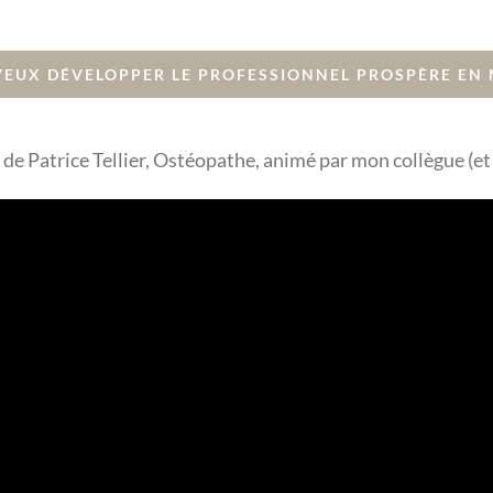
VEUX DÉVELOPPER LE PROFESSIONNEL PROSPÈRE EN
de Patrice Tellier, Ostéopathe, animé par mon collègue (et