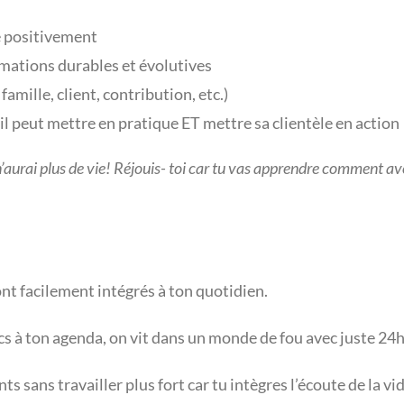
e positivement
rmations durables et évolutives
amille, client, contribution, etc.)
’il peut mettre en pratique ET mettre sa clientèle en action
 je n’aurai plus de vie! Réjouis- toi car tu vas apprendre comment 
ront facilement intégrés à ton quotidien.
rucs à ton agenda, on vit dans un monde de fou avec juste 24
ients sans travailler plus fort car tu intègres l’écoute de la 