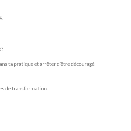
é.
é?
dans ta pratique et arrêter d’être découragé
res de transformation.