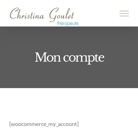
Passer
au
contenu
Mon compte
[woocommerce_my_account]