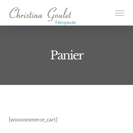
Passer
au
contenu
Panier
[woocommerce_cart]