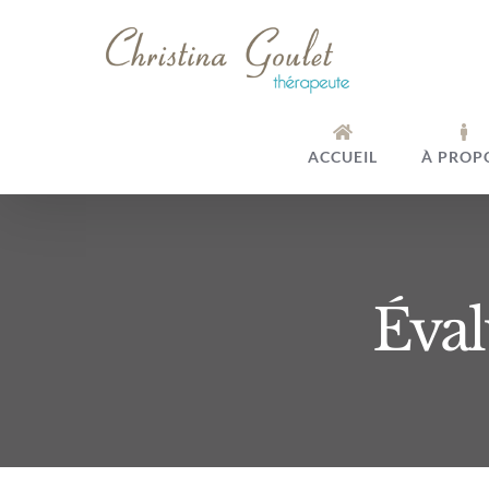
Passer
au
contenu
ACCUEIL
À PROP
Éva